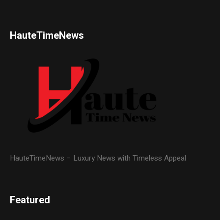
HauteTimeNews
HauteTimeNews – Luxury News with Timeless Appeal
Featured